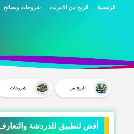
الرئيسية
الربح من الانترنت
شروحات ونصائح
الربح من
شروحات
الانترنت
ونصائح
أفض لتطبيق للدردشة والتعارف و