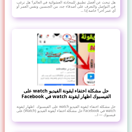
هل تبحث عن أفضل تطبيق للمحادثة العشوائية في العالم؟ هل ترغب
في التواصل والتعرف على أصدقاء جدد من الجنسين ونفس العمر أو
أي عمر آخر؟ خاصة إذا ...
حل مشكلة اختفاء ايقونة الفيديو watch على
الفيسبوك اظهار ايقونة watch في Facebook
حل مشكلة اختفاء ايقونة الفيديو watch على الفيسبوك اظهار ايقونة
watch في Facebook حل مشكلة اختفاء أيقونة الفيديو (Watch) على
فيسبوك — ا...