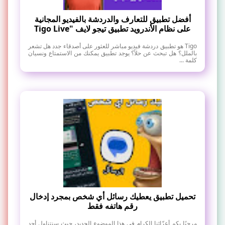
أفضل تطبيق للتعارف والدردشة بالفيديو المجانية
على نظام الأندرويد تطبيق تيجو لايف "Tigo Live
Tigo هو تطبيق دردشة فيديو مباشر للعثور على أصدقاء جدد هل تشعر
بالملل؟ هل تبحث عن حلاً؟ يوجد تطبيق يمكنك من الاستمتاع ونسيان
كلمة ...
تحميل تطبيق يعطيك رسائل أي شخص بمجرد إدخال
رقم هاتفه فقط
مرحبًا بكم أعزّائنا الكرام في هذا الموضوع الجديد، حيث سنتناول أحد