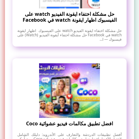
حل مشكلة اختفاء ايقونة الفيديو watch على
الفيسبوك اظهار ايقونة watch في Facebook
حل مشكلة اختفاء ايقونة الفيديو watch على الفيسبوك اظهار ايقونة
watch في Facebook حل مشكلة اختفاء أيقونة الفيديو (Watch) على
فيسبوك — ا...
افضل تطبيق مكالمات فيديو عشوائية Coco
أفضل تطبيقات الدردشة والتعارف على الأندرويد: دليلك الشامل
لاختيار الأفضل افضل تطبيق مكالمات فيديو عشوائية Coco مرحباً بكم