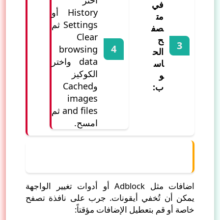
في
History أو
مت
Settings ثم
صف
Clear
ح
browsing
الح
data واختر
اس
الكوكيز
و
وCached
ب:
images
and files ثم
امسح.
3) تعطيل إضافات المتصفح
(Extensions) أو أدوات حجب الإعلانات
اضافات مثل Adblock أو أدوات تغيير الواجهة
يمكن أن تُخفي أيقونات. جرب على نافذة تصفح
خاصة أو قم بتعطيل الإضافات مؤقتاً: