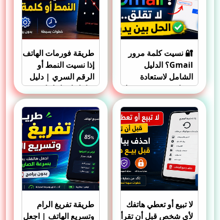
🔐 نسيت كلمة مرور
طريقة فورمات الهاتف
Gmail؟ الدليل
إذا نسيت النمط أو
الشامل لاستعادة
الرقم السري | دليل
حساب Gmail بسهولة
شامل لعمل إعادة
وحماية حسابك من
ضبط المصنع لجميع
الضياع
هواتف أندرويد
لا تبيع أو تعطي هاتفك
طريقة تفريغ الرام
لأي شخص قبل أن تقرأ
وتسريع الهاتف | اجعل