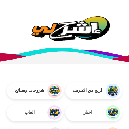
الربح من الانترنت
شروحات ونصائح
اخبار
العاب