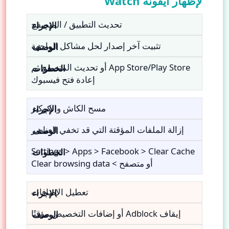
لإظهار أيقونة Watch
تحديث التطبيق / المتصفح
تثبيت آخر إصدار لحل مشاكل الواجهة
App Store/Play Store أو تحديث المتصفح ثم
إعادة فتح فيسبوك
مسح الكاش والكوكيز
إزالة الملفات المؤقتة التي قد تخفي العناصر
Settings > Apps > Facebook > Clear Cache
أو متصفح > Clear browsing data
تعطيل الإضافات
إيقاف Adblock أو إضافات التخصيص مؤقتًا