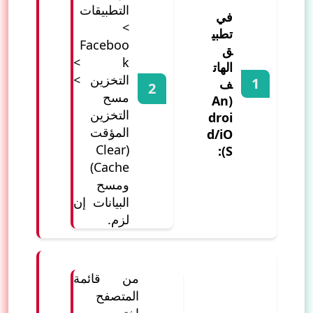
التطبيقات
في
>
تطبي
Faceboo
ق
k >
الهات
التخزين >
ف
مسح
(An
التخزين
droi
المؤقت
d/iO
(Clear
S):
Cache)
ومسح
البيانات إن
لزم.
من قائمة
المتصفح
اختر