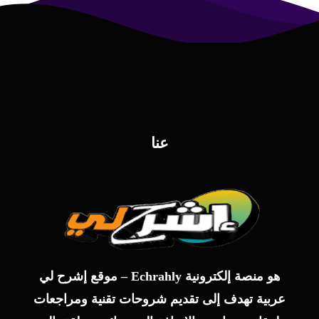
عنا
موقع إشرح لي – Echrahly هو منصة إلكترونية
عربية تهدف إلى تقديم شروحات تقنية ومراجعات