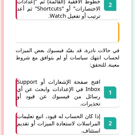
خطوط الأفقية (القائمة) ثم "إعدادات
الاختصارات" أو "Shortcuts" ثم أعد
ترتيب أو تفعيل Watch.
6) التأكد من عدم وجود قيود حسابية أو
حظر مؤقت
في حالات نادرة، قد يقيّد فيسبوك بعض الميزات
لحساب انتهك سياسات أو لم يتوافق مع شروط
معينة. للتحقق:
افتح صفحة الإشعارات أو Support
Inbox في الإعدادات وابحث عن أي
رسائل من فيسبوك عن قيود أو
تحذيرات.
إذا كان الحساب له قيود، اتبع تعليمات
المراسلات لاستعادة الميزات أو تقديم
استئناف.