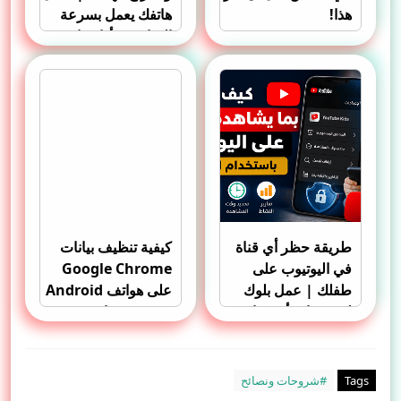
هذا!
هاتفك يعمل بسرعة
الصاروخ وأداء فائق
دون برامج
طريقة حظر أي قناة
كيفية تنظيف بيانات
في اليوتيوب على
Google Chrome
طفلك | عمل بلوك
على هواتف Android
لفيديوهات أو قنوات
وتحرير مساحة
YouTube باستخدام
التخزين دون حذف
الهاتف
ملفاتك
Tags
#شروحات ونصائح