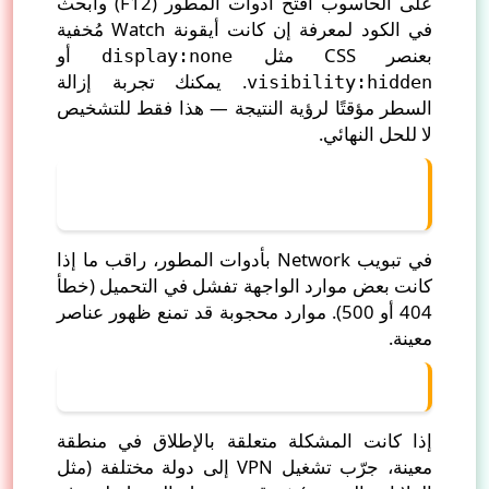
على الحاسوب افتح أدوات المطور (F12) وابحث
في الكود لمعرفة إن كانت أيقونة Watch مُخفية
بعنصر CSS مثل
أو
display:none
. يمكنك تجربة إزالة
visibility:hidden
السطر مؤقتًا لرؤية النتيجة — هذا فقط للتشخيص
لا للحل النهائي.
ب) مراقبة طلبات الشبكة (Network
Requests)
في تبويب Network بأدوات المطور، راقب ما إذا
كانت بعض موارد الواجهة تفشل في التحميل (خطأ
404 أو 500). موارد محجوبة قد تمنع ظهور عناصر
معينة.
ج) استخدام VPN أو تغيير الـ IP
إذا كانت المشكلة متعلقة بالإطلاق في منطقة
معينة، جرّب تشغيل VPN إلى دولة مختلفة (مثل