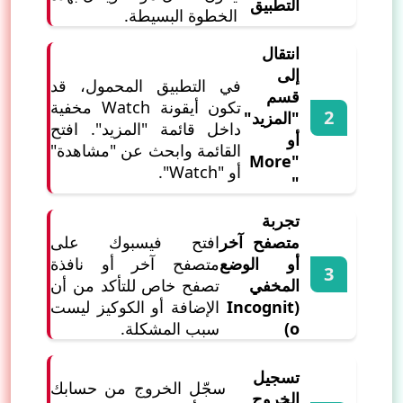
التطبيق
الخطوة البسيطة.
انتقال
إلى
في التطبيق المحمول، قد
قسم
تكون أيقونة Watch مخفية
"المزيد"
داخل قائمة "المزيد". افتح
أو
القائمة وابحث عن "مشاهدة"
"More
أو "Watch".
"
تجربة
متصفح آخر
افتح فيسبوك على
أو الوضع
متصفح آخر أو نافذة
المخفي
تصفح خاص للتأكد من أن
(Incognit
الإضافة أو الكوكيز ليست
o)
سبب المشكلة.
تسجيل
سجّل الخروج من حسابك
الخروج