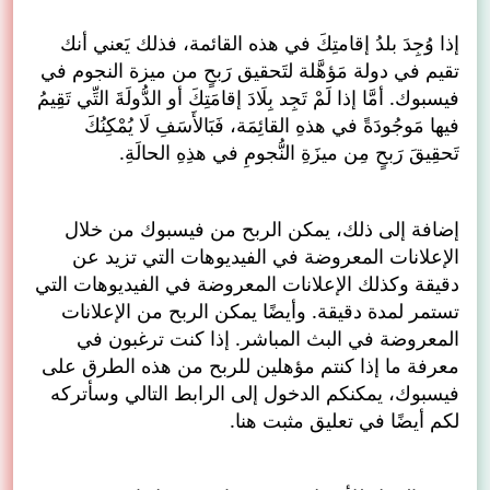
إذا وُجِدَ بلدُ إقامتِكَ في هذه القائمة، فذلك يَعني أنك
تقيم في دولة مَؤهَّلة لتَحقيق رَبحٍ من ميزة النجوم في
فيسبوك. أمَّا إذا لَمْ تَجِد بِلَادَ إقامَتِكَ أو الدُّولَةَ التِّي تَقِيمُ
فيها مَوجُودَةً في هذهِ القائِمَة، فَبَالأَسَفِ لَا يُمْكِنُكَ
تَحقِيقَ رَبحٍ مِن ميزَةِ النُّجومِ في هذِهِ الحالَةِ.
إضافة إلى ذلك، يمكن الربح من فيسبوك من خلال
الإعلانات المعروضة في الفيديوهات التي تزيد عن
دقيقة وكذلك الإعلانات المعروضة في الفيديوهات التي
تستمر لمدة دقيقة. وأيضًا يمكن الربح من الإعلانات
المعروضة في البث المباشر. إذا كنت ترغبون في
معرفة ما إذا كنتم مؤهلين للربح من هذه الطرق على
فيسبوك، يمكنكم الدخول إلى الرابط التالي وسأتركه
لكم أيضًا في تعليق مثبت هنا.