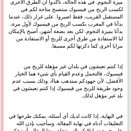
ميزة النجوم. في هذه الحالة، تأكدوا أن الطرق الأخرى
لكسب الربح من فيسبوك ستصبح متاحة لكم في
المستقبل القريب، فقط اصبروا. على غرار ذلك، عندما
بدأنا في المغرب بكسب الربح من فيسبوك لأول مرة،
بدأنا بميزة النجوم. لكن بعد بضعة أشهر، أصبح بالإمكان
لنا الاستفادة من طرق أخرى للربح أو الاستفادة من
مزايا أخرى كما ذكرتها لكم مسبقا.
إذا كنتم تعيشون في بلدان غير مؤهلة للربح من
فيسبوك، فالتحمل وعدم القيام بأي شيء هما الخيار
الأفضل، لأن جهودكم ستذهب هباءً، وذلك بسبب عدم
وجود طريقة للربح من فيسبوك إذا كنتم تعيشون في
بلد غير مؤهل لذلك.
في النهاية، إذا كانت لديك أي أسئلة، يمكنك طرحها في
التعليقات أدناه في نهاية المقالة. وسأجيب بإذن الله
على جميع تساؤلاتكم التي تتعلق بهذا المقال. أتودعكم