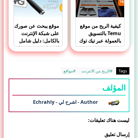
كيفية الربح من موقع
موقع يبحث عن صورك
Temu بالتسويق
على شبكة الإنترنت
بالعمولة عبر تيك توك
بالكامل: دليل شامل
لاكتشاف ونزع صورك
المنشورة بدون إذن
Tags
#الربح من الانترنت
#مواقع
المؤلف
Author - اشرح لي - Echrahly
ليست هناك تعليقات:
إرسال تعليق