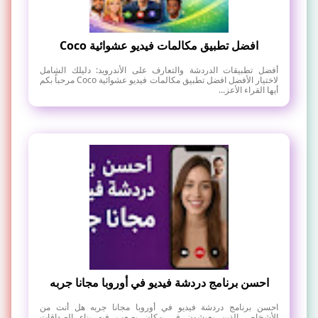
افضل تطبيق مكالمات فيديو عشوائية Coco
أفضل تطبيقات الدردشة والتعارف على الأندرويد: دليلك الشامل
لاختيار الأفضل افضل تطبيق مكالمات فيديو عشوائية Coco مرحباً بكم
أيها القراء الأعز...
احسن برنامج دردشة فيديو في أوروبا مجانا جربه
احسن برنامج دردشة فيديو في أوروبا مجانا جربه هل أنت من
الأشخاص الذين يعيشون في مكان يصعب فيه بناء الصداقات