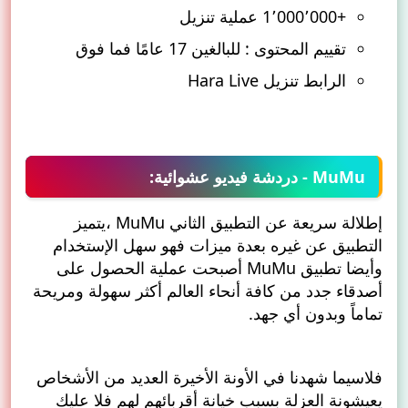
+1٬000٬000 عملية تنزيل
تقييم المحتوى : للبالغين 17 عامًا فما فوق
الرابط تنزيل
Hara Live
MuMu - دردشة فيديو عشوائية:
إطلالة سريعة عن التطبيق الثاني MuMu ،يتميز
التطبيق عن غيره بعدة ميزات فهو سهل الإستخدام
وأيضا تطبيق MuMu أصبحت عملية الحصول على
أصدقاء جدد من كافة أنحاء العالم أكثر سهولة ومريحة
تماماً وبدون أي جهد.
فلاسيما شهدنا في الأونة الأخيرة العديد من الأشخاص
يعيشونة العزلة بسبب خيانة أقربائهم لهم فلا عليك