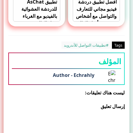
أفضل تطبيق دردشة
تطبيق AsChat
فيديو مجاني للتعارف
للدردشة العشوائية
والتواصل مع أشخاص
بالفيديو مع الغرباء
من جميع أنحاء العالم
حول العالم
تطبيق SodoLive
Tags
#تطبيقات التواصل للأندرويد
المؤلف
Author - Echrahly
ليست هناك تعليقات:
إرسال تعليق