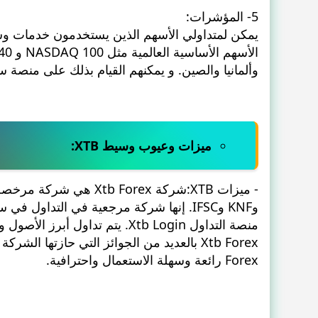
5- المؤشرات:
وألمانيا والصين. و يمكنهم القيام بذلك على منصة سه
ميزات وعيوب وسيط XTB:
وKNF وIFSC. إنها شركة مرجعية في التداو
منصة التداول Xtb Login. يتم ت
Forex رائعة وسهلة الاستعمال واحترافية.