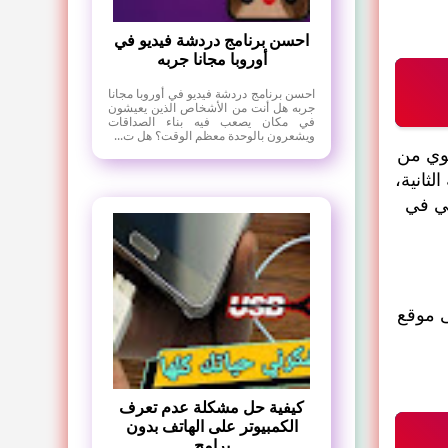
احسن برنامج دردشة فيديو في
أوروبا مجانا جربه
احسن برنامج دردشة فيديو في أوروبا مجانا
جربه هل أنت من الأشخاص الذين يعيشون
في مكان يصعب فيه بناء الصداقات
ويشعرون بالوحدة معظم الوقت؟ هل ت...
لوي من
ثانية،
ني في
لى موقع
كيفية حل مشكلة عدم تعرف
الكمبيوتر على الهاتف بدون
برامج