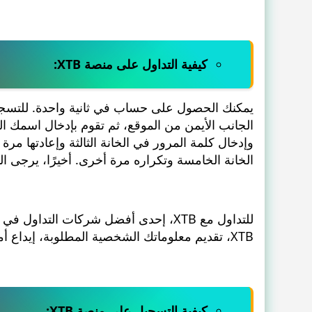
كيفية التداول على منصة XTB:
يمكنك الحصول على حساب في ثانية واحدة. للتسجيل
الجانب الأيمن من الموقع، ثم تقوم بإدخال اسمك ال
وإدخال كلمة المرور في الخانة الثالثة وإعادتها مر
الخانة الخامسة وتكراره مرة أخرى. أخيرًا، يرجى ا
للتداول مع XTB، إحدى أفضل شركات التد
XTB، تقديم معلوماتك الشخصية المطلوبة، إيداع أموال في حسابك الخاص، ثم يمكنك البدء في التداول.
كيفية التسجيل على منصة XTB: