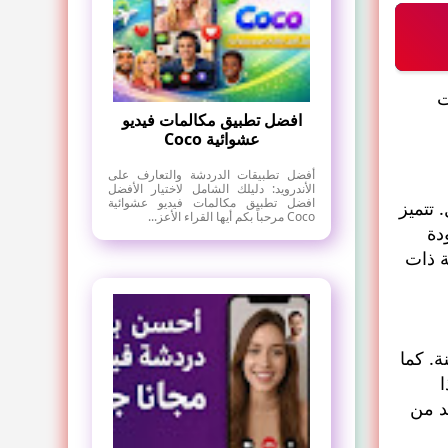
ت
افضل تطبيق مكالمات فيديو
عشوائية Coco
أفضل تطبيقات الدردشة والتعارف على
الأندرويد: دليلك الشامل لاختيار الأفضل
افضل تطبيق مكالمات فيديو عشوائية
 التداول. تتميز
Coco مرحباً بكم أيها القراء الأعز...
وجودة
لية عالمية. لذلك ، فإن XTB هي شركة ذات
تمدة وسهلة الاستخدام، ولديها خبرة كبيرة في مجال التداول تفوق 19 سنة. كما
هذا
د من