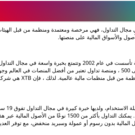
 الرائدة في مجال التداول، فهي مرخصة ومعتمدة ومنظمة من قبل الهيئا
أصول والأسواق المالية على منصتها.
شركة XTB للوساطة في التداول هي شركة بولندية تأسست في عام 2002 وتتمتع بخبرة واسعة في مجال
بعدة ميزات منها الرافعة المالية التي تصل إلى 1 إلى 500 ، ومنصة تداول تعتبر من أفضل المنصات في العالم 
خدمة العملاء. كما أنها شركة مرخصة ومعتمدة ومنظمة من قبل منظمات ما
منصة XTB هي منصة تداول مرخصة ومع
أن شركة XTB تشتهر في السوق بجدية واحترافيتها. يمكنك التداول بأكثر من 1500 نوعًا من الأصول المالية عبر 
ول المالية بدون رسوم أو عمولة وسبريد منخفض، مع توفر العدي