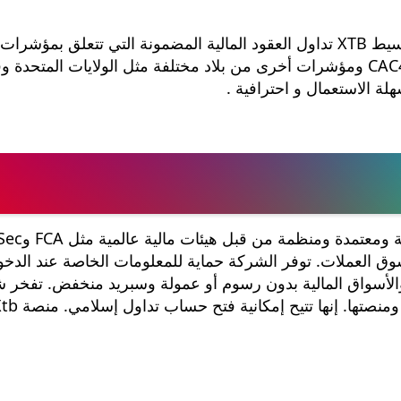
يمكن لمتداولي الأسهم الذين يستخدمون خدمات وسيط XTB تداول العقود المالية المضمونة التي تتعلق بمؤشرات
الأسهم الأساسية العالمية مثل NASDAQ 100 و CAC40 ومؤشرات أخرى من بلاد مختلفة مثل الولايات المتح
لة الاستعمال و احترافية .
- ميزات XTB:شركة Xtb Forex هي شركة مرخصة ومعتمدة 
ل في سوق العملات. توفر الشركة حماية للمعلومات الخاصة عند الدخ
داول أبرز الأصول والأسواق المالية بدون رسوم أو عمولة وسبريد منخفض. تفخر
Xtb Forex بالعديد من الجوائز التي حازتها الشركة ومنصتها. إنها تتيح إمكانية