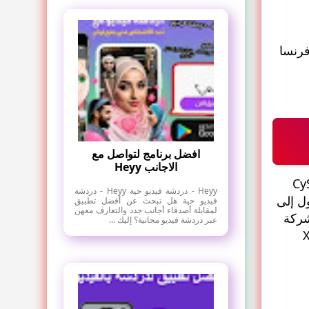
دة وفرنسا
افضل برنامج لتواصل مع
الاجانب Heyy
ومنظمة من قبل هيئات مالية عالمية مثل FCA وCySec
Heyy - دردشة فيديو حية Heyy - دردشة
ول إلى
فيديو حية هل تبحث عن أفضل تطبيق
لمقابلة أصدقاء أجانب جدد والتعارف معهن
 شركة
عبر دردشة فيديو مجانية؟ إليك ...
 فتح حساب تداول إسلامي. منصة Xtb