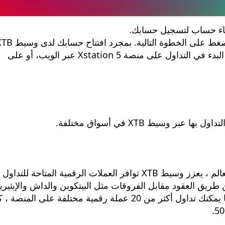
نشاء حساب لتسجيل حسابك.
اضغط على "Deposit" واختر وسيلة الدفع. يمكنك البدء في التداول على منصة Xstation 5 عبر الويب، أو على
مع ازدياد انتشار العملات الرقمية في جميع أنحاء العالم ، يعزز وسيط XTB توافر العملات الرقمية المتاحة 
 طريق العقود مقابل الفروقات مثل البيتكوين والداش والإيثيري
والريبل والإيتكوين وغيرها من العملات الرقمية. كما يمكنك تداول أكثر من 20 عملة رقمية مختلفة على المنص