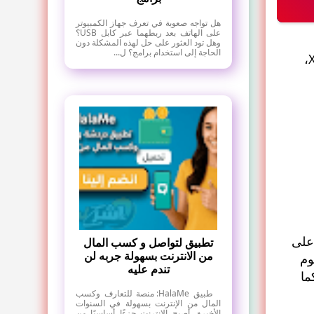
هل تواجه صعوبة في تعرف جهاز الكمبيوتر
على الهاتف بعد ربطهما عبر كابل USB؟
وهل تود العثور على حل لهذه المشكلة دون
الحاجة إلى استخدام برامج؟ ل...
املأ الاستمارة بوضع عنوان بريدك الإلكتروني، ثم اضغط على الخطوة التالية. بمجرد افتتاح حسابك لدى وسيط XTB،
للتداول على
تطبيق لتواصل و كسب المال
من الانترنت بسهولة جربه لن
وم
تندم عليه
ة ، كما
طبيق HalaMe: منصة للتعارف وكسب
المال من الإنترنت بسهولة في السنوات
الأخيرة، أصبح الإنترنت جزءًا أساسيًا من